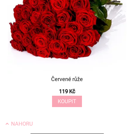
Červené růže
119 Kč
KOUPIT
NAHORU