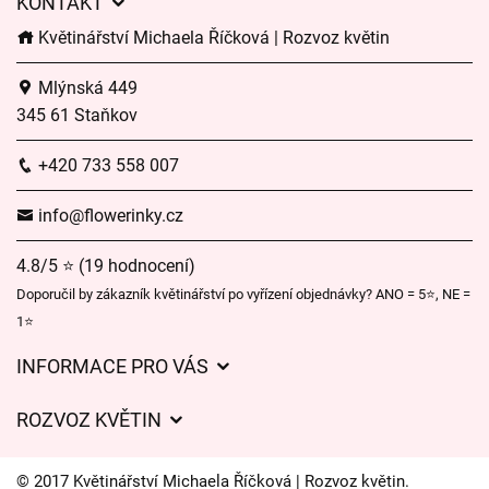
KONTAKT
Květinářství Michaela Říčková | Rozvoz květin
Mlýnská 449
345 61 Staňkov
+420 733 558 007
info@flowerinky.cz
4.8/5 ⭐ (19 hodnocení)
Doporučil by zákazník květinářství po vyřízení objednávky? ANO = 5⭐, NE =
1⭐
INFORMACE PRO VÁS
Obchodní podmínky
ROZVOZ KVĚTIN
Ochrana osobních údajů
Ceny za doručení
Často kladené dotazy
© 2017 Květinářství Michaela Říčková | Rozvoz květin.