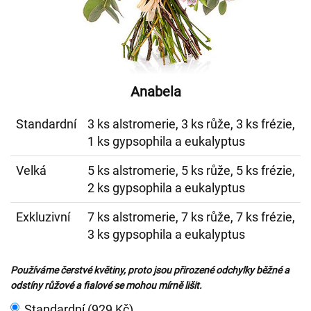
Anabela
Standardní
3 ks alstromerie, 3 ks růže, 3 ks frézie,
1 ks gypsophila a eukalyptus
Velká
5 ks alstromerie, 5 ks růže, 5 ks frézie,
2 ks gypsophila a eukalyptus
Exkluzivní
7 ks alstromerie, 7 ks růže, 7 ks frézie,
3 ks gypsophila a eukalyptus
Používáme čerstvé květiny, proto jsou přirozené odchylky běžné a
odstíny růžové a fialové se mohou mírně lišit.
Standardní (929 Kč)