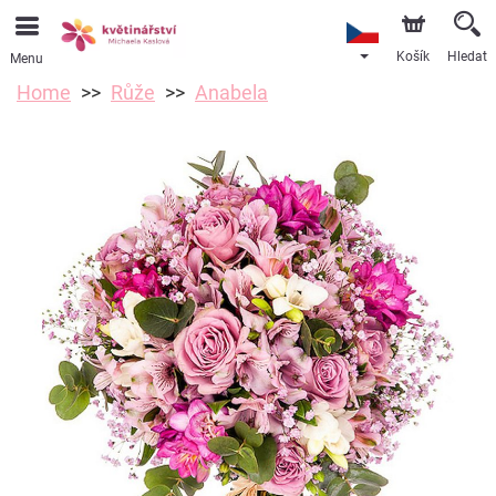
Košík
Hledat
Menu
Home
Růže
Anabela