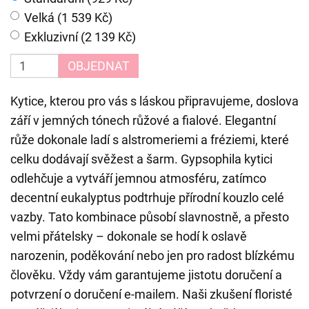
Velká (1 539 Kč)
Exkluzivní (2 139 Kč)
OBJEDNAT
Kytice, kterou pro vás s láskou připravujeme, doslova
září v jemných tónech růžové a fialové. Elegantní
růže dokonale ladí s alstromeriemi a fréziemi, které
celku dodávají svěžest a šarm. Gypsophila kytici
odlehčuje a vytváří jemnou atmosféru, zatímco
decentní eukalyptus podtrhuje přírodní kouzlo celé
vazby. Tato kombinace působí slavnostně, a přesto
velmi přátelsky – dokonale se hodí k oslavě
narozenin, poděkování nebo jen pro radost blízkému
člověku. Vždy vám garantujeme jistotu doručení a
potvrzení o doručení e-mailem. Naši zkušení floristé