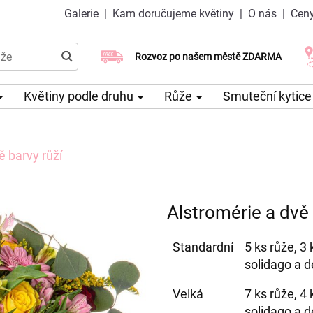
Galerie
|
Kam doručujeme květiny
|
O nás
|
Ceny
Doručujeme již v den objednávky
Rozvoz po našem městě ZDARMA
Možný výběr času a dne doručení
Květiny podle druhu
Růže
Smuteční kytic
ě barvy růží
Alstromérie a dvě 
Standardní
5 ks růže, 3 
solidago a d
Velká
7 ks růže, 4 
solidago a d