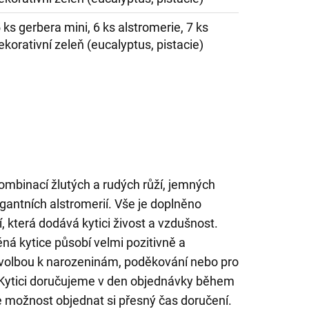
5 ks gerbera mini, 6 ks alstromerie, 7 ks
ekorativní zeleň (eucalyptus, pistacie)
ombinací žlutých a rudých růží, jemných
gantních alstromerií. Vše je doplněno
, která dodává kytici živost a vzdušnost.
ná kytice působí velmi pozitivně a
ní volbou k narozeninám, poděkování nebo pro
Kytici doručujeme v den objednávky během
 možnost objednat si přesný čas doručení.