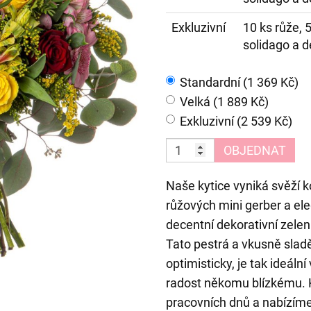
Exkluzivní
10 ks růže, 
solidago a d
Standardní (1 369 Kč)
Velká (1 889 Kč)
Exkluzivní (2 539 Kč)
OBJEDNAT
Naše kytice vyniká svěží k
růžových mini gerber a ele
decentní dekorativní zelení
Tato pestrá a vkusně sladě
optimisticky, je tak ideál
radost někomu blízkému. 
pracovních dnů a nabízíme