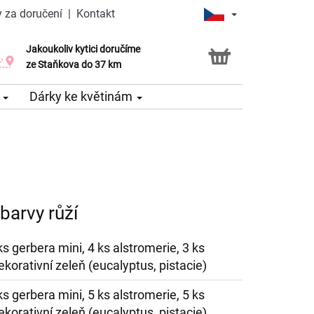
 za doručení
|
Kontakt
Jakoukoliv kytici doručíme
Možnost vyzvednout v naší květince
ze Staňkova do 37 km
e
Dárky ke květinám
barvy růží
ks gerbera mini, 4 ks alstromerie, 3 ks
ekorativní zeleň (eucalyptus, pistacie)
ks gerbera mini, 5 ks alstromerie, 5 ks
ekorativní zeleň (eucalyptus, pistacie)