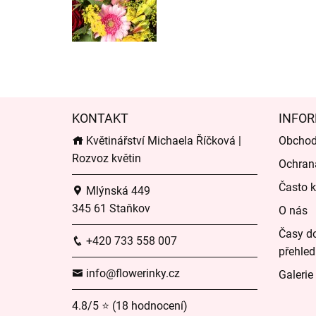
KONTAKT
INFOR
Květinářství Michaela Říčková |
Obchod
Rozvoz květin
Ochran
Často k
Mlýnská 449
345 61 Staňkov
O nás
Časy do
+420 733 558 007
přehled
info@flowerinky.cz
Galerie
4.8/5 ⭐ (18 hodnocení)