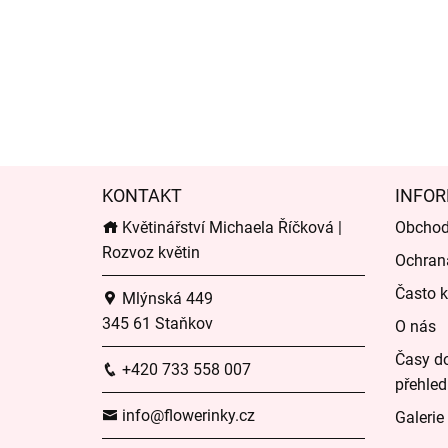
KONTAKT
INFOR
Květinářství Michaela Říčková |
Obchod
Rozvoz květin
Ochran
Často k
Mlýnská 449
345 61 Staňkov
O nás
Časy do
+420 733 558 007
přehled
info@flowerinky.cz
Galerie