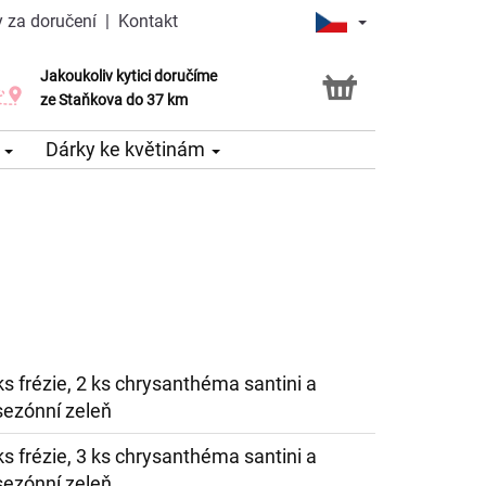
 za doručení
|
Kontakt
Jakoukoliv kytici doručíme
Možnost vyzvednout v naší květince
ze Staňkova do 37 km
e
Dárky ke květinám
 ks frézie, 2 ks chrysanthéma santini a
sezónní zeleň
 ks frézie, 3 ks chrysanthéma santini a
sezónní zeleň