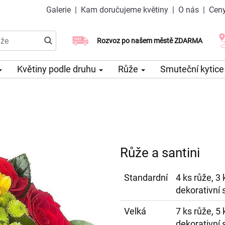
Galerie
|
Kam doručujeme květiny
|
O nás
|
Ceny
Doručujeme již v den objednávky
Rozvoz po našem městě ZDARMA
Možný výběr času a dne doručení
Květiny podle druhu
Růže
Smuteční kytic
Růže a santini
Standardní
4 ks růže, 3
dekorativní 
Velká
7 ks růže, 5
dekorativní 