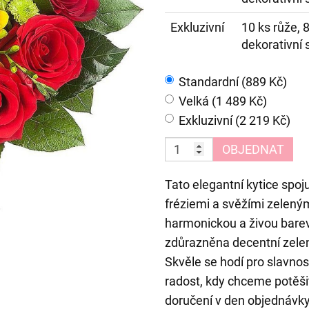
Exkluzivní
10 ks růže, 
dekorativní 
Standardní (889 Kč)
Velká (1 489 Kč)
Exkluzivní (2 219 Kč)
OBJEDNAT
Tato elegantní kytice spoj
fréziemi a svěžími zeleným
harmonickou a živou barev
zdůrazněna decentní zelení
Skvěle se hodí pro slavnost
radost, kdy chceme potěši
doručení v den objednávk