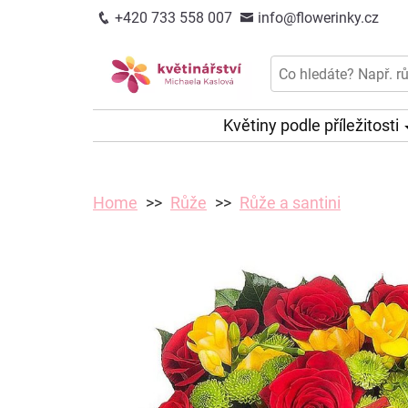
+420 733 558 007
info@flowerinky.cz
Květiny podle příležitosti
Home
Růže
Růže a santini