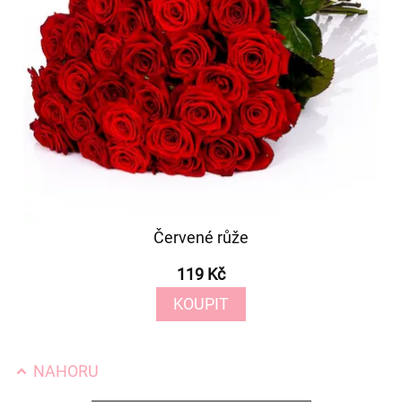
Červené růže
119 Kč
KOUPIT
NAHORU