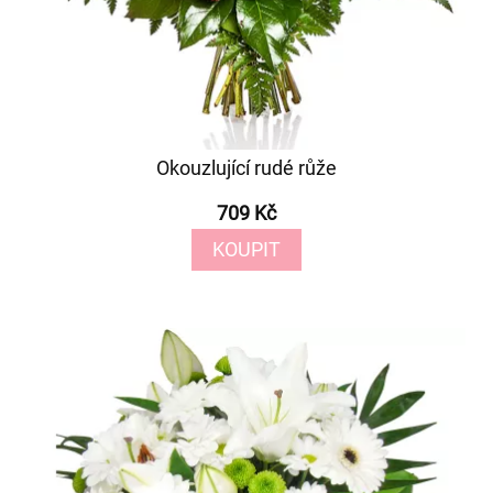
Okouzlující rudé růže
709 Kč
KOUPIT