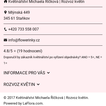
Květinářství Michaela Říčková | Rozvoz květin
Mlýnská 449
345 61 Staňkov
+420 733 558 007
info@flowerinky.cz
4.8/5 ⭐ (19 hodnocení)
Doporučil by zákazník květinářství po vyřízení objednávky? ANO = 5⭐, NE =
1⭐
INFORMACE PRO VÁS
Obchodní podmínky
ROZVOZ KVĚTIN
Ochrana osobních údajů
Ceny za doručení
Často kladené dotazy
© 2017 Květinářství Michaela Říčková | Rozvoz květin.
Kam doručujeme květiny
Powered by
LaFlora.com
.
O nás