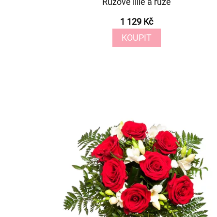
Růžové lilie a růže
1 129 Kč
KOUPIT