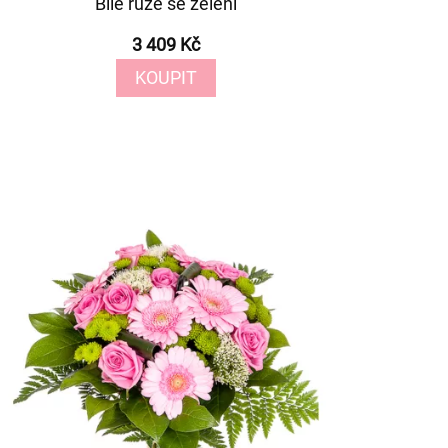
Bílé růže se zelení
3 409 Kč
KOUPIT