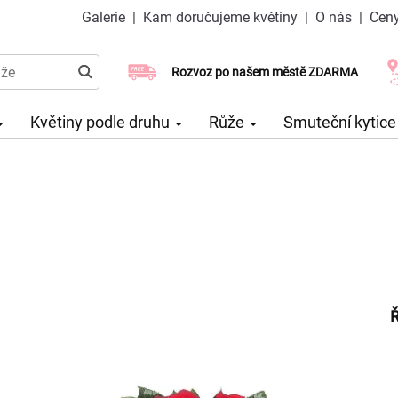
Galerie
|
Kam doručujeme květiny
|
O nás
|
Ceny
Doručujeme již v den objednávky
Rozvoz po našem městě ZDARMA
Možný výběr času a dne doručení
Květiny podle druhu
Růže
Smuteční kytic
Ř