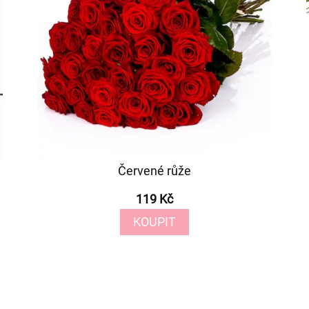
Červené růže
119 Kč
KOUPIT