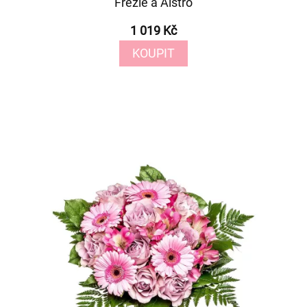
Frézie a Alstro
1 019 Kč
KOUPIT