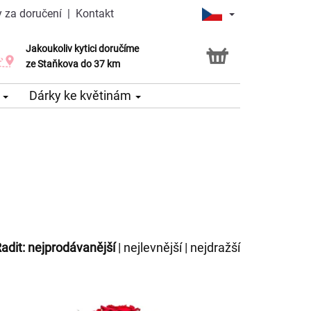
 za doručení
|
Kontakt
Jakoukoliv kytici doručíme
Možnost vyzvednout v naší květince
ze Staňkova do 37 km
e
Dárky ke květinám
adit:
nejprodávanější
|
nejlevnější
|
nejdražší