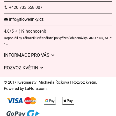
+420 733 558 007
info@flowerinky.cz
4.8/5 ⭐ (19 hodnocení)
Doporučil by zákazník květinářství po vyřízení objednávky? ANO = 5⭐, NE =
1⭐
INFORMACE PRO VÁS
Obchodní podmínky
ROZVOZ KVĚTIN
Ochrana osobních údajů
Ceny za doručení
Často kladené dotazy
© 2017 Květinářství Michaela Říčková | Rozvoz květin.
Kam doručujeme květiny
Powered by
LaFlora.com
.
O nás
Cookies
Časy doručení květin – přehled možností
Kontakt
Galerie