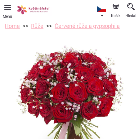
Košík
Hledat
Menu
Home
Růže
Červené růže a gypsophila