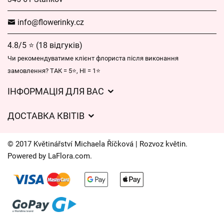
info@flowerinky.cz
4.8/5 ⭐ (18 відгуків)
Чи рекомендуватиме клієнт флориста після виконання
замовлення? ТАК = 5⭐, НІ = 1⭐
ІНФОРМАЦІЯ ДЛЯ ВАС
Загальні умови ведення господарської діяльності
ДОСТАВКА КВІТІВ
Захист персональних даних
Вартість доставки
Час доставки квітів – огляд можливостей
© 2017 Květinářství Michaela Říčková | Rozvoz květin.
Куди ми доставляємо квіти
Powered by
LaFlora.com
.
Файли cookie
Контакти