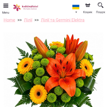
Кошик
Пошук
Menu
Home
Лілії
Лілії та Germini Elektra