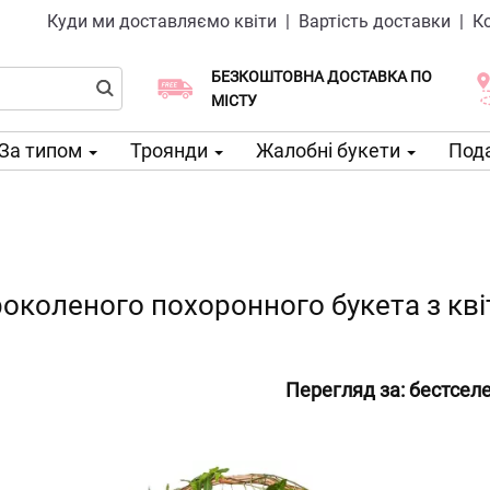
Куди ми доставляємо квіти
|
Вартість доставки
|
К
БЕЗКОШТОВНА ДОСТАВКА ПО
Виберіть дату доставки
Доставка в той же день доступна
МІСТУ
За типом
Троянди
Жалобні букети
Пода
околеного похоронного букета з кв
Перегляд за:
бестсел