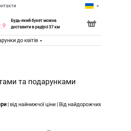
онтакти
Будь-який букет можна
Послуга Click & Collect
доставити в радіусі 37 км
рунки до квітів
ітами та подарунками
ери
|
від найнижчої ціни
|
Від найдорожчих