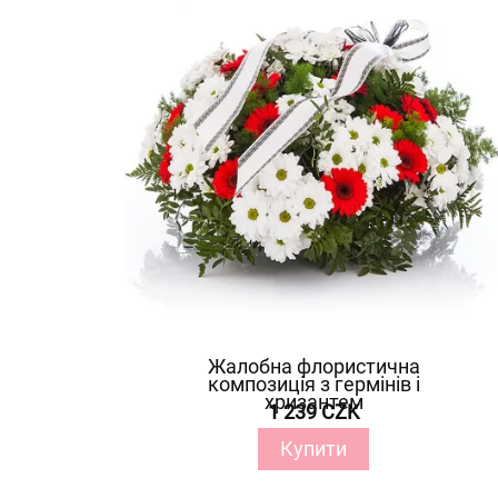
Жалобна флористична
композиція з гермінів і
хризантем
1 239 CZK
Купити