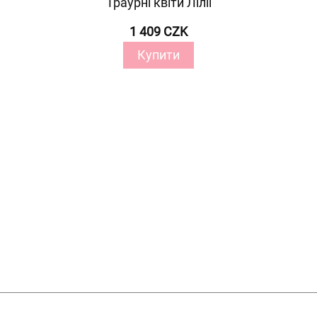
Траурні квіти Лілії
1 409 CZK
Купити