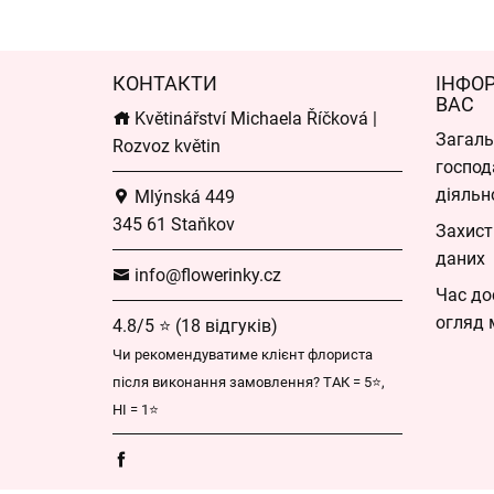
КОНТАКТИ
ІНФО
ВАС
Květinářství Michaela Říčková |
Загаль
Rozvoz květin
господ
діяльн
Mlýnská 449
345 61 Staňkov
Захист
даних
info@flowerinky.cz
Час до
огляд 
4.8/5 ⭐ (18 відгуків)
Чи рекомендуватиме клієнт флориста
після виконання замовлення? ТАК = 5⭐,
НІ = 1⭐