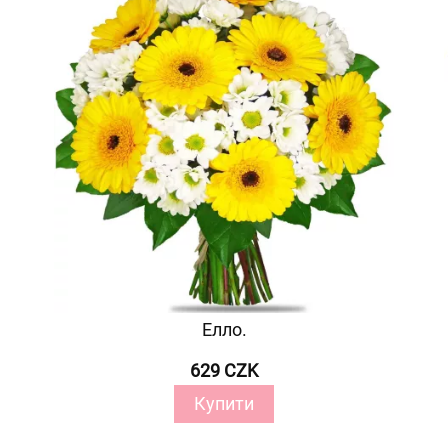
Елло.
629 CZK
Купити