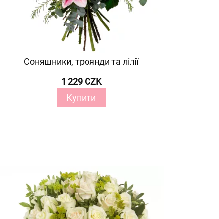
Соняшники, троянди та лілії
1 229 CZK
Купити