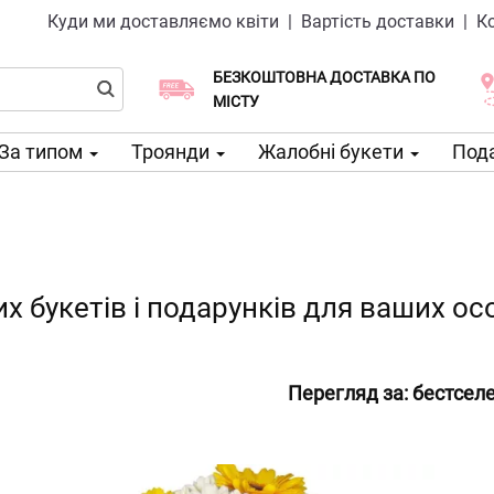
Куди ми доставляємо квіти
|
Вартість доставки
|
К
БЕЗКОШТОВНА ДОСТАВКА ПО
Виберіть дату доставки
Доставка в той же день доступна
МІСТУ
За типом
Троянди
Жалобні букети
Пода
х букетів і подарунків для ваших ос
Перегляд за:
бестсел