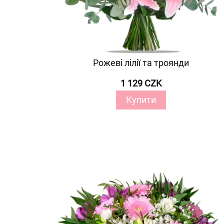
Рожеві лілії та троянди
1 129 CZK
Купити