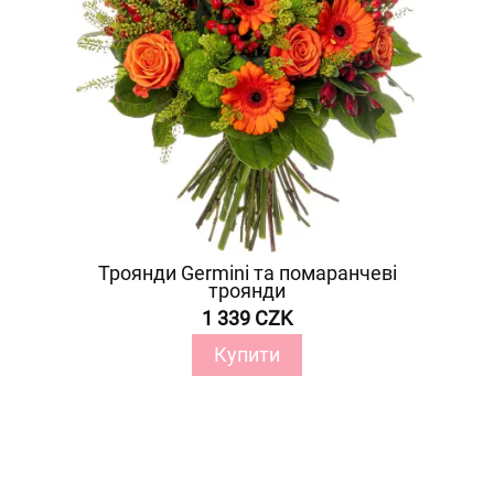
Троянди Germini та помаранчеві
троянди
1 339 CZK
Купити