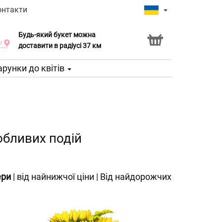
онтакти
Будь-який букет можна
Послуга Click & Collect
доставити в радіусі 37 км
рунки до квітів
обливих подій
ери
|
від найнижчої ціни
|
Від найдорожчих