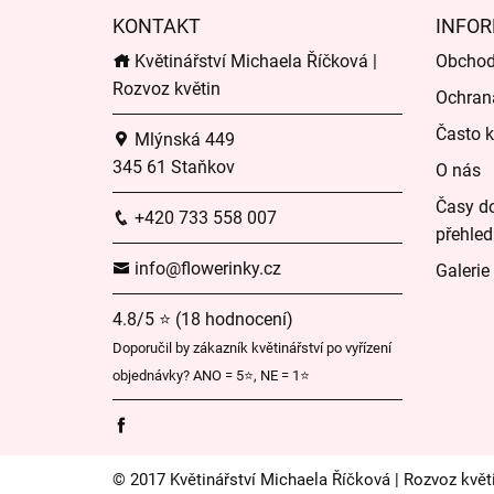
KONTAKT
INFOR
Květinářství Michaela Říčková |
Obchod
Rozvoz květin
Ochran
Často k
Mlýnská 449
345 61 Staňkov
O nás
Časy do
+420 733 558 007
přehled
info@flowerinky.cz
Galerie
4.8/5 ⭐ (18 hodnocení)
Doporučil by zákazník květinářství po vyřízení
objednávky? ANO = 5⭐, NE = 1⭐
© 2017 Květinářství Michaela Říčková | Rozvoz květ