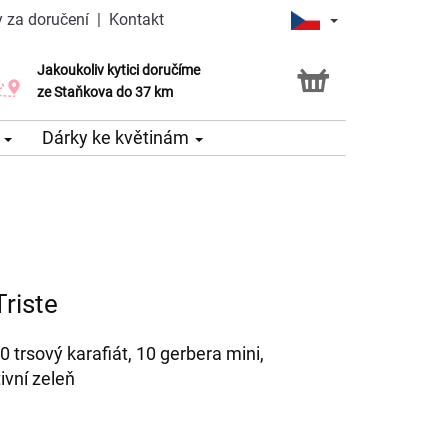
 za doručení
|
Kontakt
Jakoukoliv kytici doručíme
Možnost vyzvednout v naší květince
ze Staňkova do 37 km
e
Dárky ke květinám
riste
0 trsový karafiát, 10 gerbera mini,
ivní zeleň