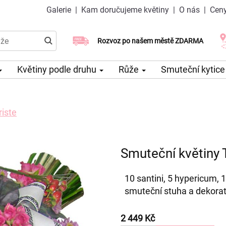
Galerie
|
Kam doručujeme květiny
|
O nás
|
Ceny
Doručujeme již v den objednávky
Rozvoz po našem městě ZDARMA
Možný výběr času a dne doručení
Květiny podle druhu
Růže
Smuteční kytic
riste
Smuteční květiny T
10 santini, 5 hypericum, 1
smuteční stuha a dekorat
2 449 Kč