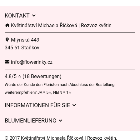
KONTAKT
Květinářství Michaela Říčková | Rozvoz květin
Mlýnská 449
345 61 Staňkov
info@flowerinky.cz
4.8/5 ⭐ (18 Bewertungen)
Würde der Kunde den Floristen nach Abschluss der Bestellung
weiterempfehlen? JA = 5⭐, NEIN = 1⭐
INFORMATIONEN FÜR SIE
Geschäftsbedingungen
BLUMENLIEFERUNG
Datenschutz
Liefergebühren
Lieferzeiten für Blumen – Übersicht der Möglichkeiten
© 2017 Květinářství Michaela Říčková | Rozvoz květin.