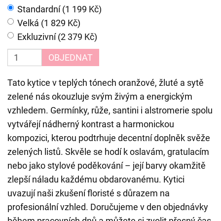
Standardní (1 199 Kč)
Velká (1 829 Kč)
Exkluzivní (2 379 Kč)
OBJEDNAT
Tato kytice v teplých tónech oranžové, žluté a sytě
zelené nás okouzluje svým živým a energickým
vzhledem. Germínky, růže, santini i alstromerie spolu
vytvářejí nádherný kontrast a harmonickou
kompozici, kterou podtrhuje decentní doplněk svěže
zelených listů. Skvěle se hodí k oslavám, gratulacím
nebo jako stylové poděkování – její barvy okamžitě
zlepší náladu každému obdarovanému. Kytici
uvazují naši zkušení floristé s důrazem na
profesionální vzhled. Doručujeme v den objednávky
během pracovních dnů a můžete si zvolit přesný čas