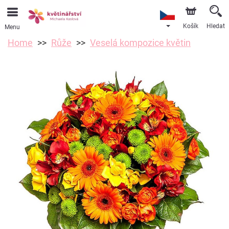
Košík
Hledat
Menu
Home
Růže
Veselá kompozice květin