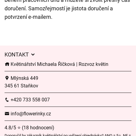
doručení. Samozřejmostí je jistota doručení a
potvrzení e-mailem.
KONTAKT
Květinářství Michaela Říčková | Rozvoz květin
Mlýnská 449
345 61 Staňkov
+420 733 558 007
info@flowerinky.cz
4.8/5 ⭐ (18 hodnocení)
Doporučil by zákazník květinářství po vyřízení objednávky? ANO = 5⭐, NE =