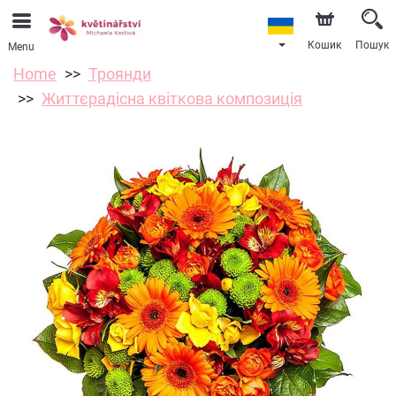
Кошик
Пошук
Menu
Home
Троянди
Життєрадісна квіткова композиція