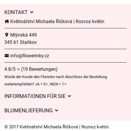
KONTAKT
Květinářství Michaela Říčková | Rozvoz květin
Mlýnská 449
345 61 Staňkov
info@flowerinky.cz
4.8/5 ⭐ (19 Bewertungen)
Würde der Kunde den Floristen nach Abschluss der Bestellung
weiterempfehlen? JA = 5⭐, NEIN = 1⭐
INFORMATIONEN FÜR SIE
Geschäftsbedingungen
BLUMENLIEFERUNG
Datenschutz
Liefergebühren
Lieferzeiten für Blumen – Übersicht der Möglichkeiten
© 2017 Květinářství Michaela Říčková | Rozvoz květin.
Wohin wir Blumen liefern