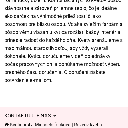
romantický dojem. Kombinácia týchto kvetov pôsobí
slávnostne a zároveň príjemne teplo, čo je ideálne
ako darček na výnimočné príležitosti či ako
pozornosť pre blízku osobu. Vďaka sviežim farbám a
pôsobivému viazaniu kytica rozžiari každý interiér a
prinesie radosť do každého dňa. Kvety aranžujeme s
maximálnou starostlivosťou, aby vždy vyzerali
dokonale. Kyticu doručujeme v deň objednávky
počas pracovných dní a ponúkame možnosť výberu
presného času doručenia. O doručení získate
potvrdenie e-mailom.
KONTAKTUJTE NÁS
Květinářství Michaela Říčková | Rozvoz květin