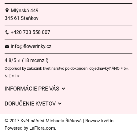
Mlýnská 449
345 61 Staňkov
+420 733 558 007
info@flowerinky.cz
4.8/5 ⭐ (18 recenzií)
Odporučil by zákazník kvetinárstvo po dokončení objednávky? ÁNO = 5⭐,
NIE = 1⭐
INFORMÁCIE PRE VÁS
Všeobecné obchodné podmienky
DORUČENIE KVETOV
Ochrana osobných údajov
Poplatky za doručenie
Časy doručenia kvetov – prehľad možností
© 2017 Květinářství Michaela Říčková | Rozvoz květin.
Kam doručujeme kvety
Powered by
LaFlora.com
.
Súbory cookie