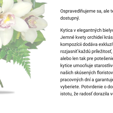
Ospravedlňujeme sa, ale t
dostupný.
Kytica v elegantných biel
Jemné kvety orchideí krás
kompozícii dodáva exkluz
rozjasniť každú príležitos
alebo len tak pre potešeni
kytice umocňuje starostliv
našich skúsených floristo
pracovných dní a garantuj
vyberiete. Potvrdenie o do
istotu, že radosť dorazila 