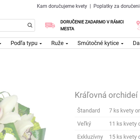
Kam doručujeme kvety
|
Poplatky za doručeni
DORUČENIE ZADARMO V RÁMCI
Vyberte si dátum doručenia
Doručenie v ten istý deň k dispozícii
MESTA
Podľa typu
Ruže
Smútočné kytice
Da
Kráľovná orchideí
Štandard
7 ks kvety or
Veľký
11 ks kvety o
Exkluzívny
15 ks kvety o