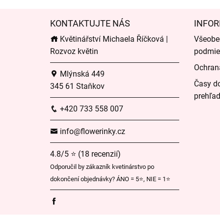
KONTAKTUJTE NÁS
INFOR
Květinářství Michaela Říčková |
Všeobe
Rozvoz květin
podmie
Ochran
Mlýnská 449
Časy do
345 61 Staňkov
prehľa
+420 733 558 007
info@flowerinky.cz
4.8/5 ⭐ (18 recenzií)
Odporučil by zákazník kvetinárstvo po
dokončení objednávky? ÁNO = 5⭐, NIE = 1⭐