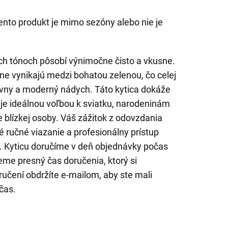
ento produkt je mimo sezóny alebo nie je
ych tónoch pôsobí výnimočne čisto a vkusne.
ne vynikajú medzi bohatou zelenou, čo celej
ívny a moderný nádych. Táto kytica dokáže
ť, je ideálnou voľbou k sviatku, narodeninám
e blízkej osoby. Váš zážitok z odovzdania
é ručné viazanie a profesionálny prístup
v. Kyticu doručíme v deň objednávky počas
eme presný čas doručenia, ktorý si
ručení obdržíte e-mailom, aby ste mali
včas.