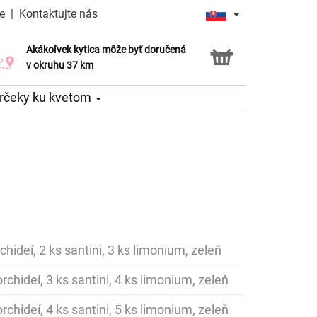
e
|
Kontaktujte nás
Akákoľvek kytica môže byť doručená
Služba Click & Collect
v okruhu 37 km
rčeky ku kvetom
chideí, 2 ks santini, 3 ks limonium, zeleň
rchideí, 3 ks santini, 4 ks limonium, zeleň
rchideí, 4 ks santini, 5 ks limonium, zeleň