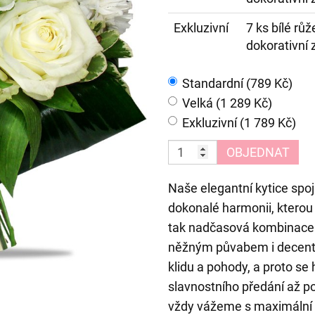
Exkluzivní
7 ks bílé růž
dokorativní 
Standardní (789 Kč)
Velká (1 289 Kč)
Exkluzivní (1 789 Kč)
OBJEDNAT
Naše elegantní kytice spoju
dokonalé harmonii, kterou 
tak nadčasová kombinace 
něžným půvabem i decentn
klidu a pohody, a proto se
slavnostního předání až po
vždy vážeme s maximální p