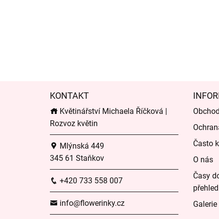
KONTAKT
INFOR
Květinářství Michaela Říčková |
Obchod
Rozvoz květin
Ochran
Často k
Mlýnská 449
345 61 Staňkov
O nás
Časy do
+420 733 558 007
přehled
info@flowerinky.cz
Galerie