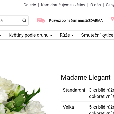
Galerie
|
Kam doručujeme květiny
|
O nás
|
Ceny
Doručujeme již v den objednávky
Rozvoz po našem městě ZDARMA
Možný výběr času a dne doručení
Květiny podle druhu
Růže
Smuteční kytic
Madame Elegant
Standardní
3 ks bílé růž
dokorativní 
Velká
5 ks bílé růž
dokorativní 