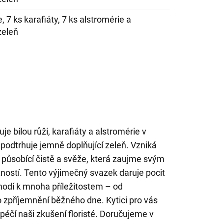
e, 7 ks karafiáty, 7 ks alstromérie a
zeleň
je bílou růži, karafiáty a alstromérie v
podtrhuje jemně doplňující zeleň. Vzniká
působící čistě a svěže, která zaujme svým
ostí. Tento výjimečný svazek daruje pocit
 hodí k mnoha příležitostem – od
 zpříjemnění běžného dne. Kytici pro vás
éčí naši zkušení floristé. Doručujeme v