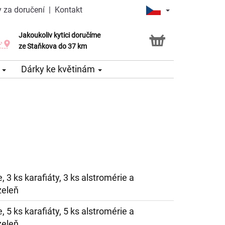
 za doručení
|
Kontakt
Jakoukoliv kytici doručíme
Možnost vyzvednout v naší květince
ze Staňkova do 37 km
e
Dárky ke květinám
e, 3 ks karafiáty, 3 ks alstromérie a
zeleň
e, 5 ks karafiáty, 5 ks alstromérie a
zeleň