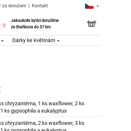
 za doručení
|
Kontakt
Jakoukoliv kytici doručíme
Možnost vyzvednout v naší květince
ze Staňkova do 37 km
e
Dárky ke květinám
t
 ks chryzantéma, 1 ks waxflower, 2 ks
 1 ks gypsophila a eukalyptus
 ks chryzantéma, 2 ks waxflower, 3 ks
 1 ks gypsophila a eukalyptus