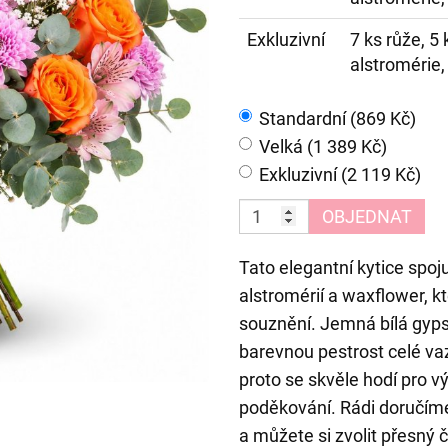
Exkluzivní
7 ks růže, 5
alstromérie,
Standardní (869 Kč)
Velká (1 389 Kč)
Exkluzivní (2 119 Kč)
OBJEDNAT
Tato elegantní kytice spoj
alstromérií a waxflower, k
souznění. Jemná bílá gyps
barevnou pestrost celé va
proto se skvěle hodí pro v
poděkování. Rádi doručím
a můžete si zvolit přesný č