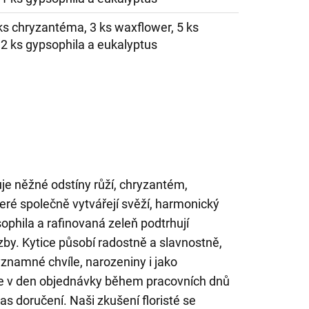
 ks chryzantéma, 3 ks waxflower, 5 ks
 2 ks gypsophila a eukalyptus
uje něžné odstíny růží, chryzantém,
teré společně vytvářejí svěží, harmonický
ophila a rafinovaná zeleň podtrhují
zby. Kytice působí radostně a slavnostně,
ýznamné chvíle, narozeniny i jako
e v den objednávky během pracovních dnů
as doručení. Naši zkušení floristé se