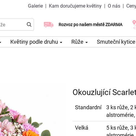
Galerie
|
Kam doručujeme květiny
|
O nás
|
Ceny
Doručujeme již v den objednávky
Rozvoz po našem městě ZDARMA
Možný výběr času a dne doručení
Květiny podle druhu
Růže
Smuteční kytic
Okouzlující Scarle
Standardní
3 ks růže, 2
alstromérie,
Velká
5 ks růže, 3
alstromérie,