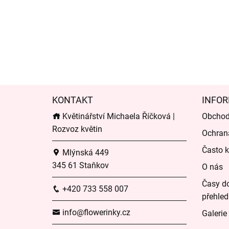
KONTAKT
INFOR
Květinářství Michaela Říčková |
Obchod
Rozvoz květin
Ochran
Často k
Mlýnská 449
345 61 Staňkov
O nás
Časy do
+420 733 558 007
přehled
info@flowerinky.cz
Galerie