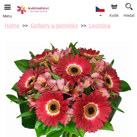
Košík
Hledat
Menu
Home
Gerbery a germínky
Leontina