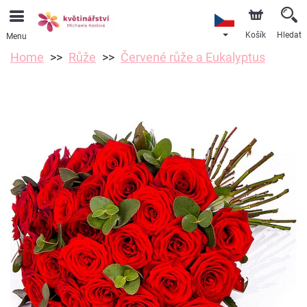
Košík
Hledat
Menu
Home
Růže
Červené růže a Eukalyptus