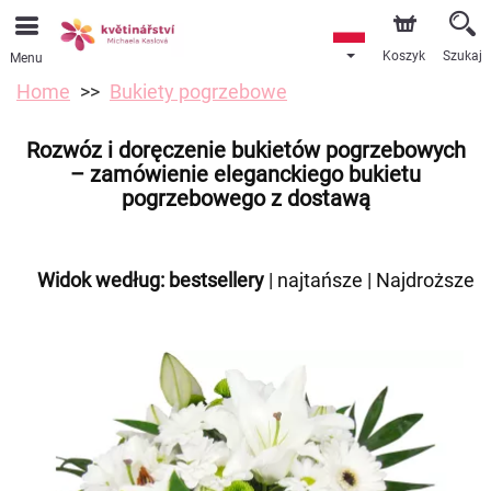
Koszyk
Szukaj
Menu
Home
Bukiety pogrzebowe
Rozwóz i doręczenie bukietów pogrzebowych
– zamówienie eleganckiego bukietu
pogrzebowego z dostawą
Widok według:
bestsellery
|
najtańsze
|
Najdroższe