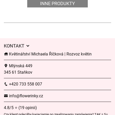
INNE PRODUKTY
KONTAKT
Květinářství Michaela Říčková | Rozvoz květin
Mlýnská 449
345 61 Staňkov
+420 733 558 007
info@flowerinky.cz
4.8/5 ⭐ (19 opinii)
Czy klient poleciłby kwiaciarnię po zrealizowaniu zamówienia? TAK = 5⭐,