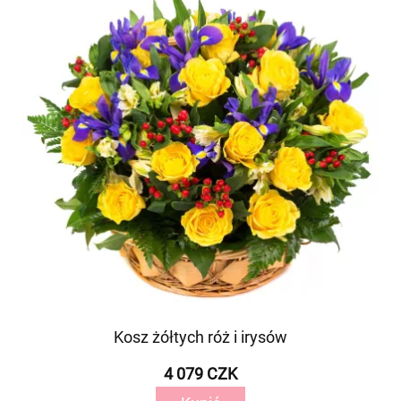
Kosz żółtych róż i irysów
4 079 CZK