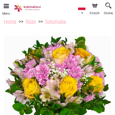
Koszyk
Szukaj
Menu
Home
Róże
Saturnalia