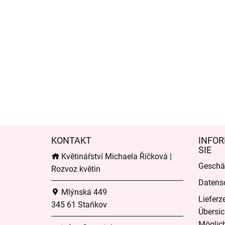
KONTAKT
INFOR
SIE
Květinářství Michaela Říčková |
Geschä
Rozvoz květin
Datens
Mlýnská 449
Lieferz
345 61 Staňkov
Übersic
Möglich