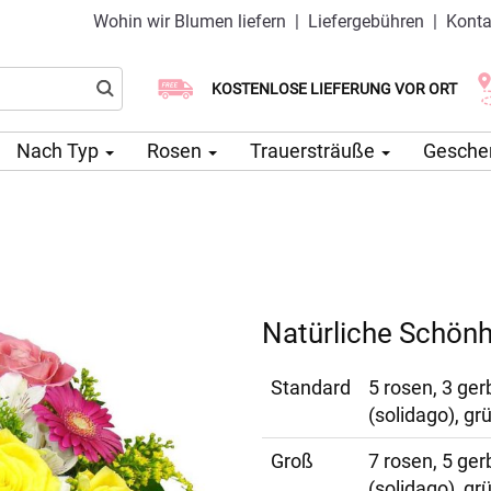
Wohin wir Blumen liefern
|
Liefergebühren
|
Konta
Wählen Sie Ihr Lieferdatum
KOSTENLOSE LIEFERUNG VOR ORT
Lieferung am selben Tag möglich
Nach Typ
Rosen
Trauersträuße
Gesche
Natürliche Schönh
Standard
5 rosen, 3 gerb
(solidago), gr
Groß
7 rosen, 5 gerb
(solidago), gr