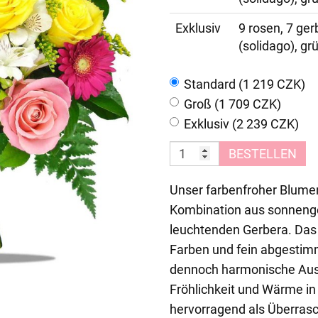
Exklusiv
9 rosen, 7 gerb
(solidago), gr
Standard (1 219 CZK)
Groß (1 709 CZK)
Exklusiv (2 239 CZK)
BESTELLEN
Unser farbenfroher Blumen
Kombination aus sonnenge
leuchtenden Gerbera. Das
Farben und fein abgestim
dennoch harmonische Auss
Fröhlichkeit und Wärme in
hervorragend als Überras