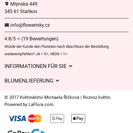
Mlýnská 449
345 61 Staňkov
info@flowerinky.cz
4.8/5 ⭐ (19 Bewertungen)
Würde der Kunde den Floristen nach Abschluss der Bestellung
weiterempfehlen? JA = 5⭐, NEIN = 1⭐
INFORMATIONEN FÜR SIE
Geschäftsbedingungen
BLUMENLIEFERUNG
Datenschutz
Liefergebühren
Lieferzeiten für Blumen – Übersicht der Möglichkeiten
© 2017 Květinářství Michaela Říčková | Rozvoz květin.
Wohin wir Blumen liefern
Powered by
LaFlora.com
.
Cookies
Kontakt