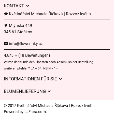
KONTAKT
Květinářství Michaela Říčková | Rozvoz květin
Mlýnská 449
345 61 Staňkov
info@flowerinky.cz
4.8/5 ⭐ (18 Bewertungen)
Würde der Kunde den Floristen nach Abschluss der Bestellung
weiterempfehlen? JA = 5⭐, NEIN = 1⭐
INFORMATIONEN FÜR SIE
Geschäftsbedingungen
BLUMENLIEFERUNG
Datenschutz
Liefergebühren
Lieferzeiten für Blumen – Übersicht der Möglichkeiten
© 2017 Květinářství Michaela Říčková | Rozvoz květin.
Wohin wir Blumen liefern
Powered by
LaFlora.com
.