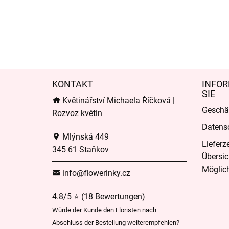
KONTAKT
INFOR
SIE
Květinářství Michaela Říčková |
Geschä
Rozvoz květin
Datens
Mlýnská 449
Lieferz
345 61 Staňkov
Übersic
Möglich
info@flowerinky.cz
4.8/5 ⭐ (18 Bewertungen)
Würde der Kunde den Floristen nach
Abschluss der Bestellung weiterempfehlen?