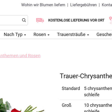
Wohin wir Blumen liefern
|
Liefergebühren
|
Konta
Wählen Sie Ihr Lieferdatum
KOSTENLOSE LIEFERUNG VOR ORT
Lieferung am selben Tag möglich
Nach Typ
Rosen
Trauersträuße
Gesche
anthemen und Rosen
Trauer-Chrysanth
Standard
5 chrysantheme
schleife
Groß
10 chrysanthem
schleife