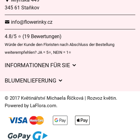
345 61 Staňkov
info@flowerinky.cz
4.8/5 ⭐ (19 Bewertungen)
Würde der Kunde den Floristen nach Abschluss der Bestellung
weiterempfehlen? JA = 5⭐, NEIN = 1⭐
INFORMATIONEN FÜR SIE
Geschäftsbedingungen
BLUMENLIEFERUNG
Datenschutz
Liefergebühren
Lieferzeiten für Blumen – Übersicht der Möglichkeiten
© 2017 Květinářství Michaela Říčková | Rozvoz květin.
Wohin wir Blumen liefern
Powered by
LaFlora.com
.
Cookies
Kontakt