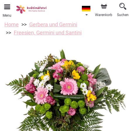
Warenkorb
Suchen
Menu
Home
Gerbera und Germini
Freesien, Germini und Santini