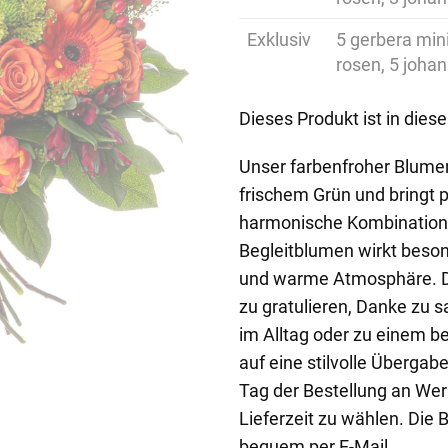
Exklusiv
5 gerbera mini
rosen, 5 johan
Dieses Produkt ist in dies
Unser farbenfroher Blume
frischem Grün und bringt 
harmonische Kombination 
Begleitblumen wirkt besond
und warme Atmosphäre. Di
zu gratulieren, Danke zu 
im Alltag oder zu einem b
auf eine stilvolle Übergab
Tag der Bestellung an Werk
Lieferzeit zu wählen. Die 
bequem per E-Mail.