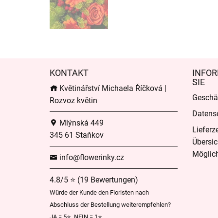
KONTAKT
INFOR
SIE
Květinářství Michaela Říčková |
Geschä
Rozvoz květin
Datens
Mlýnská 449
Lieferz
345 61 Staňkov
Übersic
Möglich
info@flowerinky.cz
4.8/5 ⭐ (19 Bewertungen)
Würde der Kunde den Floristen nach
Abschluss der Bestellung weiterempfehlen?
JA = 5⭐, NEIN = 1⭐