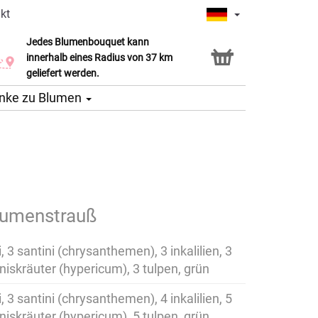
kt
Jedes Blumenbouquet kann
Click & Collect Service
innerhalb eines Radius von 37 km
geliefert werden.
nke zu Blumen
lumenstrauß
, 3 santini (chrysanthemen), 3 inkalilien, 3
niskräuter (hypericum), 3 tulpen, grün
, 3 santini (chrysanthemen), 4 inkalilien, 5
niskräuter (hypericum), 5 tulpen, grün