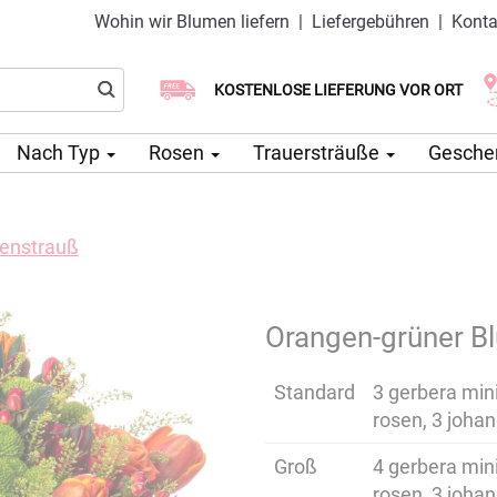
Wohin wir Blumen liefern
|
Liefergebühren
|
Konta
Wählen Sie Ihr Lieferdatum
KOSTENLOSE LIEFERUNG VOR ORT
Lieferung am selben Tag möglich
Nach Typ
Rosen
Trauersträuße
Gesche
enstrauß
Orangen-grüner B
Standard
3 gerbera mini
rosen, 3 johan
Groß
4 gerbera mini
rosen, 3 johan