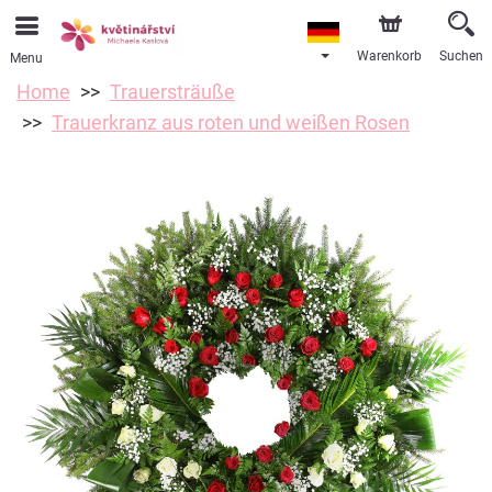
Warenkorb
Suchen
Menu
Home
Trauersträuße
Trauerkranz aus roten und weißen Rosen