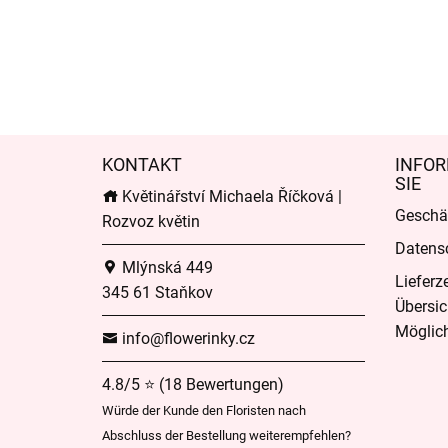
KONTAKT
INFOR
SIE
Květinářství Michaela Říčková |
Geschä
Rozvoz květin
Datens
Mlýnská 449
Lieferz
345 61 Staňkov
Übersic
Möglich
info@flowerinky.cz
4.8/5 ⭐ (18 Bewertungen)
Würde der Kunde den Floristen nach
Abschluss der Bestellung weiterempfehlen?