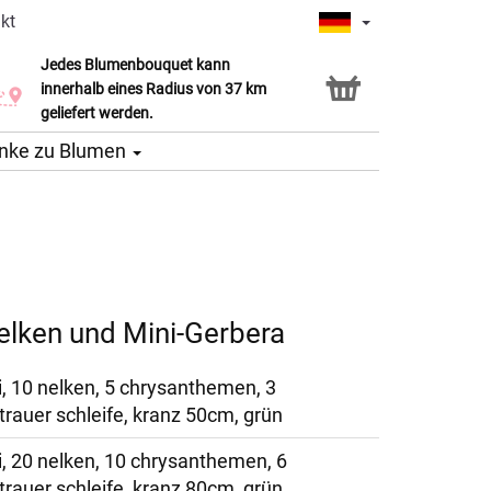
kt
Jedes Blumenbouquet kann
Click & Collect Service
innerhalb eines Radius von 37 km
geliefert werden.
nke zu Blumen
elken und Mini-Gerbera
i, 10 nelken, 5 chrysanthemen, 3
 trauer schleife, kranz 50cm, grün
i, 20 nelken, 10 chrysanthemen, 6
 trauer schleife, kranz 80cm, grün