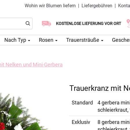
Wohin wir Blumen liefern
|
Liefergebühren
|
Konta
Wählen Sie Ihr Lieferdatum
KOSTENLOSE LIEFERUNG VOR ORT
Lieferung am selben Tag möglich
Nach Typ
Rosen
Trauersträuße
Gesche
it Nelken und Mini-Gerbera
Trauerkranz mit N
Standard
4 gerbera min
schleierkraut,
Exklusiv
8 gerbera min
schleierkraut,