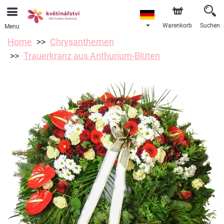
Warenkorb
Suchen
Menu
Home
Chrysanthemen
Trauerkranz aus Anthurium-Blüten