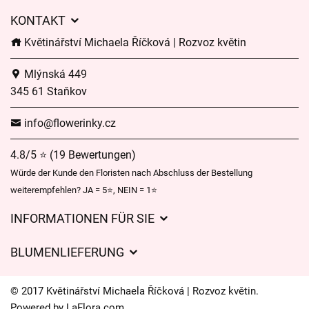
KONTAKT
Květinářství Michaela Říčková | Rozvoz květin
Mlýnská 449
345 61 Staňkov
info@flowerinky.cz
4.8/5 ⭐ (19 Bewertungen)
Würde der Kunde den Floristen nach Abschluss der Bestellung
weiterempfehlen? JA = 5⭐, NEIN = 1⭐
INFORMATIONEN FÜR SIE
Geschäftsbedingungen
BLUMENLIEFERUNG
Datenschutz
Liefergebühren
Lieferzeiten für Blumen – Übersicht der Möglichkeiten
© 2017 Květinářství Michaela Říčková | Rozvoz květin.
Wohin wir Blumen liefern
Powered by
LaFlora.com
.