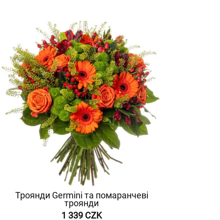
Троянди Germini та помаранчеві
троянди
1 339 CZK