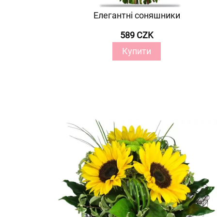
Елегантні соняшники
589 CZK
Купити