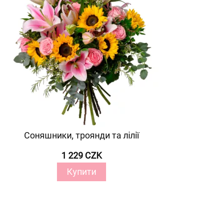
Соняшники, троянди та лілії
1 229 CZK
Купити