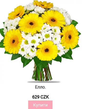
Елло.
629 CZK
Купити