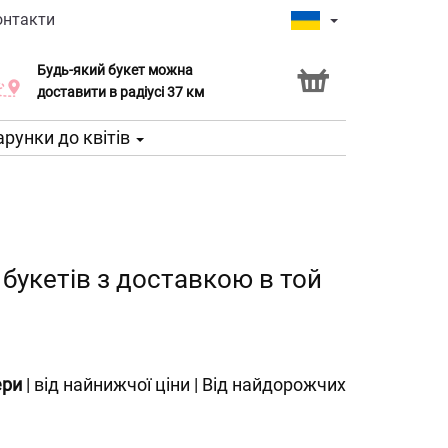
онтакти
Будь-який букет можна
Послуга Click & Collect
доставити в радіусі 37 км
рунки до квітів
букетів з доставкою в той
ери
|
від найнижчої ціни
|
Від найдорожчих