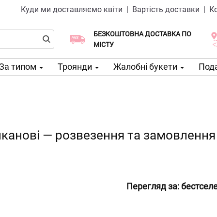
Куди ми доставляємо квіти
|
Вартість доставки
|
К
БЕЗКОШТОВНА ДОСТАВКА ПО
Виберіть дату доставки
Доставка в той же день доступна
МІСТУ
За типом
Троянди
Жалобні букети
Пода
лканові — розвезення та замовлення 
Перегляд за:
бестсел