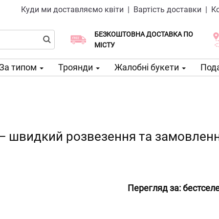
Куди ми доставляємо квіти
|
Вартість доставки
|
К
БЕЗКОШТОВНА ДОСТАВКА ПО
Виберіть дату доставки
Доставка в той же день доступна
МІСТУ
За типом
Троянди
Жалобні букети
Пода
 — швидкий розвезення та замовленн
Перегляд за:
бестсел