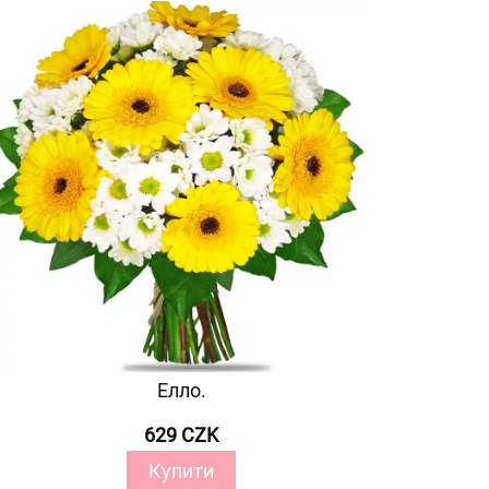
Елло.
629 CZK
Купити