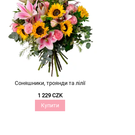
Соняшники, троянди та лілії
1 229 CZK
Купити