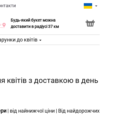
онтакти
Будь-який букет можна
Послуга Click & Collect
доставити в радіусі 37 км
рунки до квітів
я квітів з доставкою в день
ери
|
від найнижчої ціни
|
Від найдорожчих