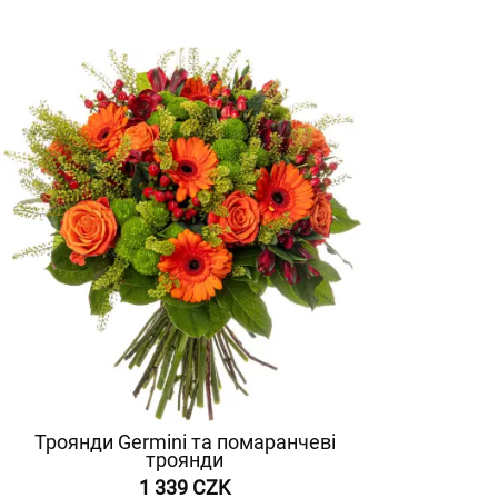
Троянди Germini та помаранчеві
троянди
1 339 CZK