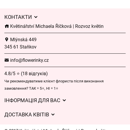
КОНТАКТИ
Květinářství Michaela Říčková | Rozvoz květin
Mlýnská 449
345 61 Staňkov
info@flowerinky.cz
4.8/5 ⭐ (18 відгуків)
Чи рекомендуватиме клієнт флориста після виконання
замовлення? ТАК = 5⭐, НІ = 1⭐
ІНФОРМАЦІЯ ДЛЯ ВАС
Загальні умови ведення господарської діяльності
ДОСТАВКА КВІТІВ
Захист персональних даних
Вартість доставки
Час доставки квітів – огляд можливостей