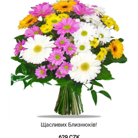
Щасливих Близнюків!
629 CZK