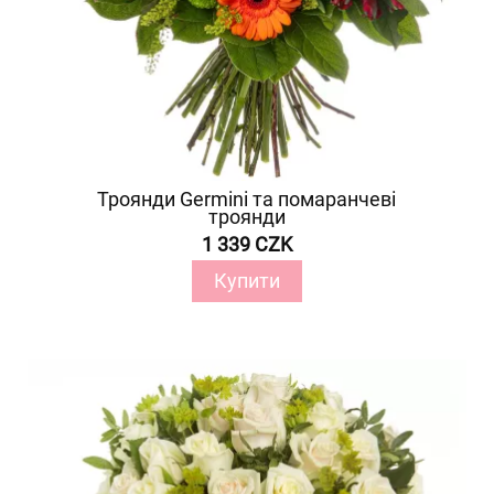
Троянди Germini та помаранчеві
троянди
1 339 CZK
Купити