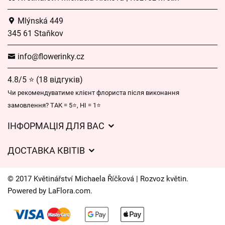
Mlýnská 449
345 61 Staňkov
info@flowerinky.cz
4.8/5 ⭐ (18 відгуків)
Чи рекомендуватиме клієнт флориста після виконання
замовлення? ТАК = 5⭐, НІ = 1⭐
ІНФОРМАЦІЯ ДЛЯ ВАС
Загальні умови ведення господарської діяльності
ДОСТАВКА КВІТІВ
Захист персональних даних
Вартість доставки
Час доставки квітів – огляд можливостей
© 2017 Květinářství Michaela Říčková | Rozvoz květin.
Куди ми доставляємо квіти
Powered by
LaFlora.com
.
Файли cookie
Контакти