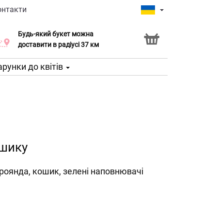
онтакти
Будь-який букет можна
Послуга Click & Collect
доставити в радіусі 37 км
рунки до квітів
ошику
троянда, кошик, зелені наповнювачі