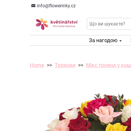
info@flowerinky.cz
За нагодою
Home
Троянди
Мікс троянд у ко