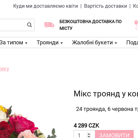
Куди ми доставляємо квіти
|
Вартість доставки
|
К
БЕЗКОШТОВНА ДОСТАВКА ПО
Виберіть дату доставки
Доставка в той же день доступна
МІСТУ
За типом
Троянди
Жалобні букети
Пода
шику
Мікс троянд у к
24 троянда, 6 червона 
4 289 CZK
ЗАМОВИТИ