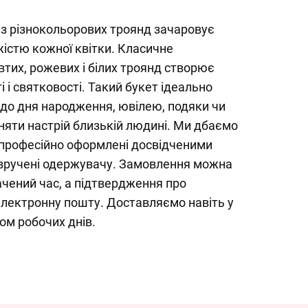
 з різнокольорових троянд зачаровує
іжістю кожної квітки. Класичне
тих, рожевих і білих троянд створює
 і святковості. Такий букет ідеально
 до дня народження, ювілею, подяки чи
дняти настрій близькій людині. Ми дбаємо
и професійно оформлені досвідченими
вручені одержувачу. Замовлення можна
ачений час, а підтвердження про
електронну пошту. Доставляємо навіть у
ом робочих днів.