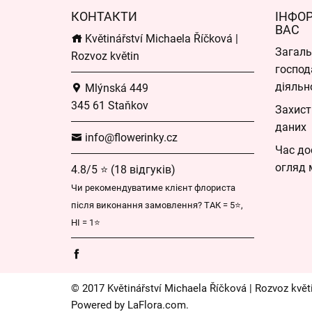
КОНТАКТИ
ІНФО
ВАС
Květinářství Michaela Říčková |
Загаль
Rozvoz květin
господ
діяльн
Mlýnská 449
345 61 Staňkov
Захист
даних
info@flowerinky.cz
Час до
огляд 
4.8/5 ⭐ (18 відгуків)
Чи рекомендуватиме клієнт флориста
після виконання замовлення? ТАК = 5⭐,
НІ = 1⭐
© 2017 Květinářství Michaela Říčková | Rozvoz květ
Powered by
LaFlora.com
.