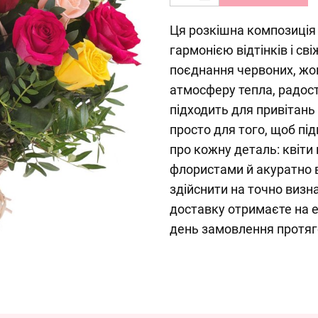
Ця розкішна композиція
гармонією відтінків і св
поєднання червоних, жов
атмосферу тепла, радості
підходить для привітань
просто для того, щоб пі
про кожну деталь: квіт
флористами й акуратно 
здійснити на точно визн
доставку отримаєте на 
день замовлення протяг