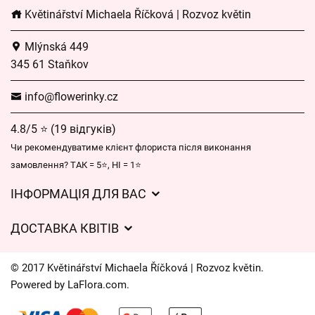
Květinářství Michaela Říčková | Rozvoz květin
Mlýnská 449
345 61 Staňkov
info@flowerinky.cz
4.8/5 ⭐ (19 відгуків)
Чи рекомендуватиме клієнт флориста після виконання
замовлення? ТАК = 5⭐, НІ = 1⭐
ІНФОРМАЦІЯ ДЛЯ ВАС
Загальні умови ведення господарської діяльності
ДОСТАВКА КВІТІВ
Захист персональних даних
Вартість доставки
Час доставки квітів – огляд можливостей
© 2017 Květinářství Michaela Říčková | Rozvoz květin.
Куди ми доставляємо квіти
Powered by
LaFlora.com
.
Файли cookie