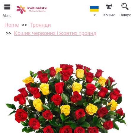
Кошик
Пошук
Menu
Home
Троянди
Кошик червоних і жовтих троянд