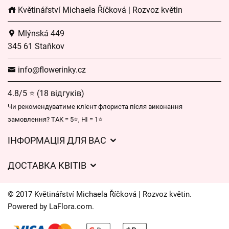
Květinářství Michaela Říčková | Rozvoz květin
Mlýnská 449
345 61 Staňkov
info@flowerinky.cz
4.8/5 ⭐ (18 відгуків)
Чи рекомендуватиме клієнт флориста після виконання
замовлення? ТАК = 5⭐, НІ = 1⭐
ІНФОРМАЦІЯ ДЛЯ ВАС
Загальні умови ведення господарської діяльності
ДОСТАВКА КВІТІВ
Захист персональних даних
Вартість доставки
Час доставки квітів – огляд можливостей
© 2017 Květinářství Michaela Říčková | Rozvoz květin.
Куди ми доставляємо квіти
Powered by
LaFlora.com
.
Файли cookie