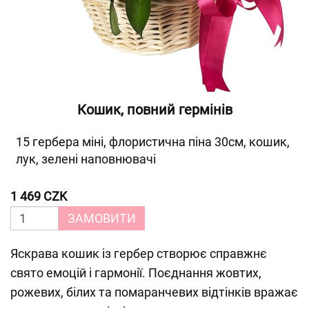
Кошик, повний гермінів
15 гербера міні, флористична піна 30см, кошик,
лук, зелені наповнювачі
1 469 CZK
ЗАМОВИТИ
Яскрава кошик із гербер створює справжнє
свято емоцій і гармонії. Поєднання жовтих,
рожевих, білих та помаранчевих відтінків вражає