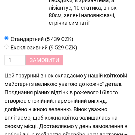
гвоздики, 8 хризантема, 8
лізіантус, 10 статика, вінок
80см, зелені наповнювачі,
стрічка симпатії
Cтандартний (5 439 CZK)
Ексклюзивний (9 529 CZK)
ЗАМОВИТИ
Цей траурний вінок складаємо у нашій квітковій
майстерні з великою увагою до кожної деталі.
Поєднання різних відтінків рожевого і білого
створює спокійний, гармонійний вигляд,
допlněно ніжною зеленню. Вінок уважно
вплітаємо, щоб кожна квітка залишалась на
своєму місці. Доставляємо у день замовлення в
робочі дні, з možnostю přesného часу доставки –