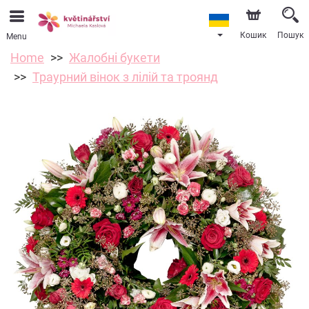
Кошик
Пошук
Menu
Home
Жалобні букети
Траурний вінок з лілій та троянд