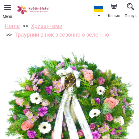
Кошик
Пошук
Menu
Home
Хризантеми
Траурний вінок з сезонною зеленню