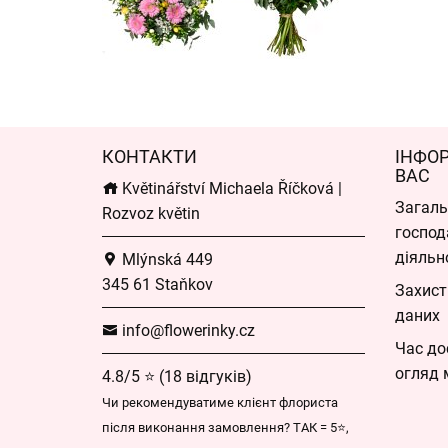
КОНТАКТИ
ІНФО
ВАС
Květinářství Michaela Říčková |
Загаль
Rozvoz květin
господ
діяльн
Mlýnská 449
345 61 Staňkov
Захист
даних
info@flowerinky.cz
Час до
огляд 
4.8/5 ⭐ (18 відгуків)
Чи рекомендуватиме клієнт флориста
після виконання замовлення? ТАК = 5⭐,