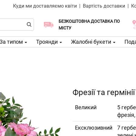
Куди ми доставляємо квіти
|
Вартість доставки
|
К
БЕЗКОШТОВНА ДОСТАВКА ПО
Виберіть дату доставки
Доставка в той же день доступна
МІСТУ
За типом
Троянди
Жалобні букети
Пода
Фрезії та гермінії
Великий
5 гербе
фрезія,
Ексклюзивний
7 гербе
зелені