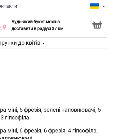
онтакти
Будь-який букет можна
Послуга Click & Collect
доставити в радіусі 37 км
рунки до квітів
ра міні, 5 фрезія, зелені наповнювачі, 5
 3 гіпсофіла
ра міні, 6 фрезія, 6 фрезія, 4 гіпсофіла,
 наповнювачі