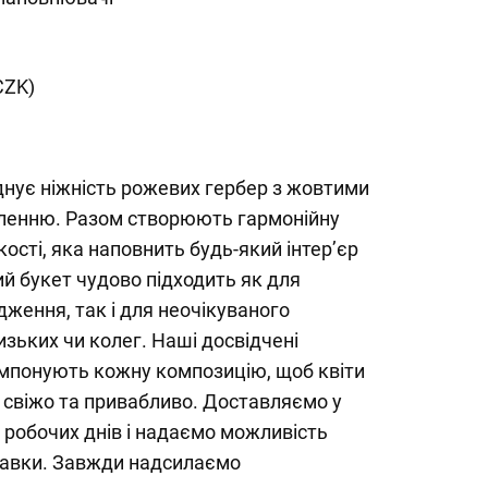
CZK)
днує ніжність рожевих гербер з жовтими
ленню. Разом створюють гармонійну
ості, яка наповнить будь-який інтер’єр
ий букет чудово підходить як для
дження, так і для неочікуваного
зьких чи колег. Наші досвідчені
мпонують кожну композицію, щоб квіти
свіжо та привабливо. Доставляємо у
 робочих днів і надаємо можливість
тавки. Завжди надсилаємо