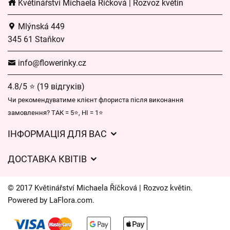
Květinářství Michaela Říčková | Rozvoz květin
Mlýnská 449
345 61 Staňkov
info@flowerinky.cz
4.8/5 ⭐ (19 відгуків)
Чи рекомендуватиме клієнт флориста після виконання
замовлення? ТАК = 5⭐, НІ = 1⭐
ІНФОРМАЦІЯ ДЛЯ ВАС
Загальні умови ведення господарської діяльності
ДОСТАВКА КВІТІВ
Захист персональних даних
Вартість доставки
Час доставки квітів – огляд можливостей
© 2017 Květinářství Michaela Říčková | Rozvoz květin.
Куди ми доставляємо квіти
Powered by
LaFlora.com
.
Файли cookie
Контакти