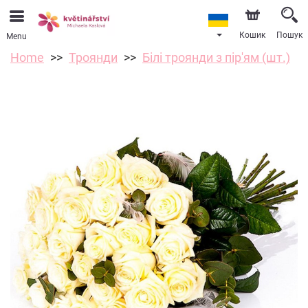
Кошик
Пошук
Menu
Home
Троянди
Білі троянди з пір'ям (шт.)