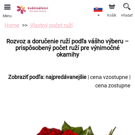
Košík
Hľadať
Menu
Home
Vlastný počet ruží
Rozvoz a doručenie ruží podľa vášho výberu –
prispôsobený počet ruží pre výnimočné
okamihy
Zobraziť podľa:
najpredávanejšie
|
cena vzostupne
|
cena zostupne