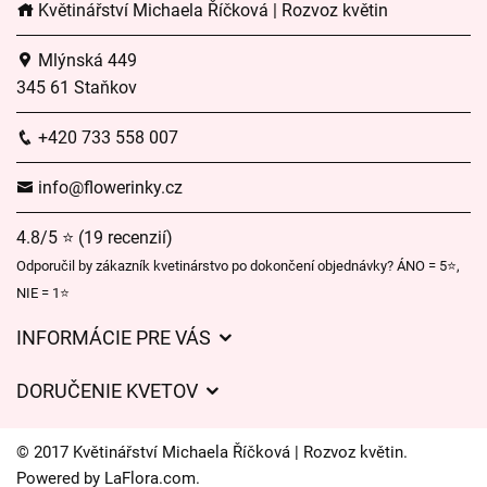
Květinářství Michaela Říčková | Rozvoz květin
Mlýnská 449
345 61 Staňkov
+420 733 558 007
info@flowerinky.cz
4.8/5 ⭐ (19 recenzií)
Odporučil by zákazník kvetinárstvo po dokončení objednávky? ÁNO = 5⭐,
NIE = 1⭐
INFORMÁCIE PRE VÁS
Všeobecné obchodné podmienky
DORUČENIE KVETOV
Ochrana osobných údajov
Poplatky za doručenie
Časy doručenia kvetov – prehľad možností
© 2017 Květinářství Michaela Říčková | Rozvoz květin.
Kam doručujeme kvety
Powered by
LaFlora.com
.