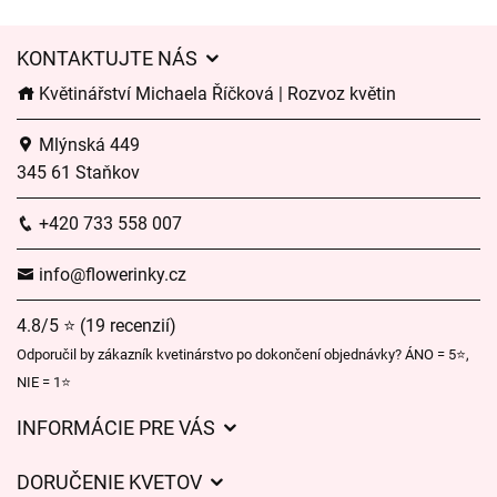
KONTAKTUJTE NÁS
Květinářství Michaela Říčková | Rozvoz květin
Mlýnská 449
345 61 Staňkov
+420 733 558 007
info@flowerinky.cz
4.8/5 ⭐ (19 recenzií)
Odporučil by zákazník kvetinárstvo po dokončení objednávky? ÁNO = 5⭐,
NIE = 1⭐
INFORMÁCIE PRE VÁS
Všeobecné obchodné podmienky
DORUČENIE KVETOV