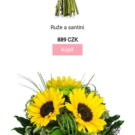
Ruže a santini
889 CZK
Kúpiť