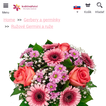
Košík
Hľadať
Menu
Home
Gerbery a germínky
Ružové Germini a ruže