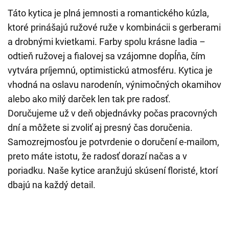
Táto kytica je plná jemnosti a romantického kúzla,
ktoré prinášajú ružové ruže v kombinácii s gerberami
a drobnými kvietkami. Farby spolu krásne ladia –
odtieň ružovej a fialovej sa vzájomne dopĺňa, čím
vytvára príjemnú, optimistickú atmosféru. Kytica je
vhodná na oslavu narodenín, výnimočných okamihov
alebo ako milý darček len tak pre radosť.
Doručujeme už v deň objednávky počas pracovných
dní a môžete si zvoliť aj presný čas doručenia.
Samozrejmosťou je potvrdenie o doručení e-mailom,
preto máte istotu, že radosť dorazí načas a v
poriadku. Naše kytice aranžujú skúsení floristé, ktorí
dbajú na každý detail.