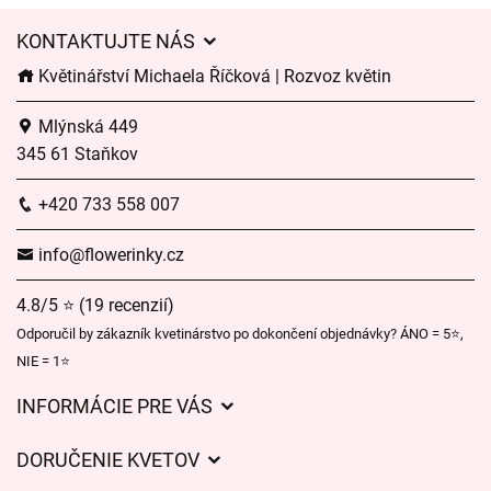
KONTAKTUJTE NÁS
Květinářství Michaela Říčková | Rozvoz květin
Mlýnská 449
345 61 Staňkov
+420 733 558 007
info@flowerinky.cz
4.8/5 ⭐ (19 recenzií)
Odporučil by zákazník kvetinárstvo po dokončení objednávky? ÁNO = 5⭐,
NIE = 1⭐
INFORMÁCIE PRE VÁS
Všeobecné obchodné podmienky
DORUČENIE KVETOV
Ochrana osobných údajov