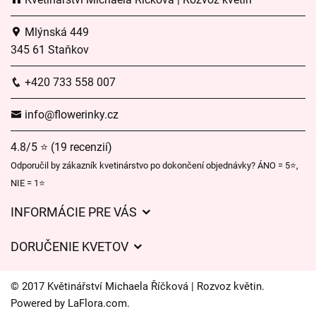
Mlýnská 449
345 61 Staňkov
+420 733 558 007
info@flowerinky.cz
4.8/5 ⭐ (19 recenzií)
Odporučil by zákazník kvetinárstvo po dokončení objednávky? ÁNO = 5⭐,
NIE = 1⭐
INFORMÁCIE PRE VÁS
Všeobecné obchodné podmienky
DORUČENIE KVETOV
Ochrana osobných údajov
Poplatky za doručenie
Časy doručenia kvetov – prehľad možností
© 2017 Květinářství Michaela Říčková | Rozvoz květin.
Kam doručujeme kvety
Powered by
LaFlora.com
.
Súbory cookie