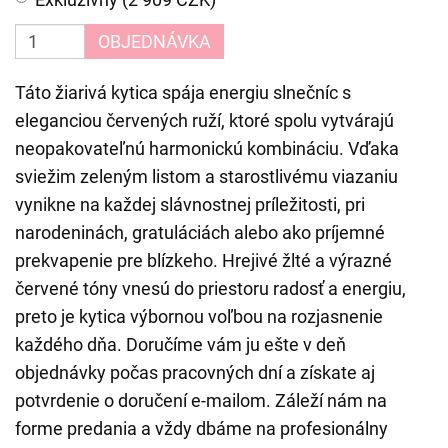
OBJEDNÁVKA
Táto žiarivá kytica spája energiu slnečníc s
eleganciou červených ruží, ktoré spolu vytvárajú
neopakovateľnú harmonickú kombináciu. Vďaka
sviežim zeleným listom a starostlivému viazaniu
vynikne na každej slávnostnej príležitosti, pri
narodeninách, gratuláciách alebo ako príjemné
prekvapenie pre blízkeho. Hrejivé žlté a výrazné
červené tóny vnesú do priestoru radosť a energiu,
preto je kytica výbornou voľbou na rozjasnenie
každého dňa. Doručíme vám ju ešte v deň
objednávky počas pracovných dní a získate aj
potvrdenie o doručení e-mailom. Záleží nám na
forme predania a vždy dbáme na profesionálny