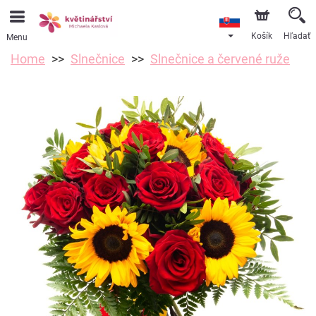
Košík
Hľadať
Menu
Home
Slnečnice
Slnečnice a červené ruže